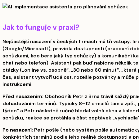
Jak to funguje v praxi?
Nejčastější nasazení v českých firmách má tři vstupy: fi
(Google/Microsoft), pravidla dostupnosti (pracovní dob
schůzkami, kdo bere jaký typ schůzky) a komunikační ka
chat nebo telefon). Asistent pak buď nabídne několik te
otázky („online vs. osobně“, „30 nebo 60 minut“, „která 
čas, asistent vytvoří událost, rozešle pozvánky a může p
instrukcemi.
Před nasazením:
Obchodník Petr z Brna trávil každý pr
dohadováním termínů. Typicky 8–12 e‑mailů tam a zpět, pr
týden“ a Petr následně ručně hledal volná okna v kalendá
schůzku, reakce se protáhla a část poptávek „vychladla“
Po nasazení:
Petr pošle (nebo systém pošle automaticky
konkrétních termínů podle jeho reálné dostupnosti a pra