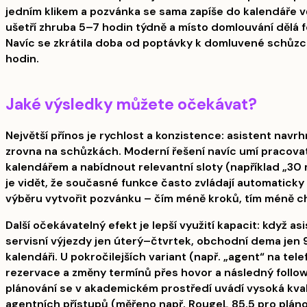
jedním klikem a pozvánka se sama zapíše do kalendáře v
ušetří zhruba 5–7 hodin týdně a místo domlouvání dělá f
Navíc se zkrátila doba od poptávky k domluvené schůzc
hodin.
Jaké výsledky můžete očekávat?
Největší přínos je rychlost a konzistence: asistent navrh
zrovna na schůzkách. Moderní řešení navíc umí pracova
kalendářem a nabídnout relevantní sloty (například „30 m
je vidět, že současné funkce často zvládají automaticky 
výběru vytvořit pozvánku – čím méně kroků, tím méně c
Další očekávatelný efekt je lepší využití kapacit: když as
servisní výjezdy jen úterý–čtvrtek, obchodní dema jen 
kalendáři. U pokročilejších variant (např. „agent“ na te
rezervace a změny termínů přes hovor a následný follow
plánování se v akademickém prostředí uvádí vysoká kvali
agentních přístupů (měřeno např. RougeL 85,5 pro plánov