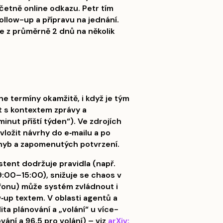
četně online odkazu. Petr tím
ollow-up a přípravu na jednání.
e z průměrně 2 dnů na několik
ne termíny okamžitě, i když je tým
t s kontextem zprávy a
inut příští týden“). Ve zdrojích
vložit návrhy do e‑mailu a po
hyb a zapomenutých potvrzení.
istent dodržuje pravidla (např.
9:00–15:00), snižuje se chaos v
lefonu) může systém zvládnout i
‑up textem. V oblasti agentů a
ta plánování a „volání“ u více-
ání a 96,5 pro volání) – viz
arXiv: