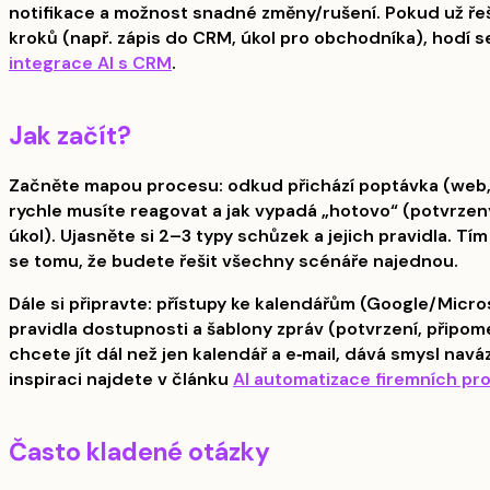
notifikace a možnost snadné změny/rušení. Pokud už řeší
kroků (např. zápis do CRM, úkol pro obchodníka), hodí se
integrace AI s CRM
.
Jak začít?
Začněte mapou procesu: odkud přichází poptávka (web, e‑m
rychle musíte reagovat a jak vypadá „hotovo“ (potvrzený
úkol). Ujasněte si 2–3 typy schůzek a jejich pravidla. Tí
se tomu, že budete řešit všechny scénáře najednou.
Dále si připravte: přístupy ke kalendářům (Google/Microso
pravidla dostupnosti a šablony zpráv (potvrzení, připo
chcete jít dál než jen kalendář a e‑mail, dává smysl navá
inspiraci najdete v článku
AI automatizace firemních pr
Často kladené otázky