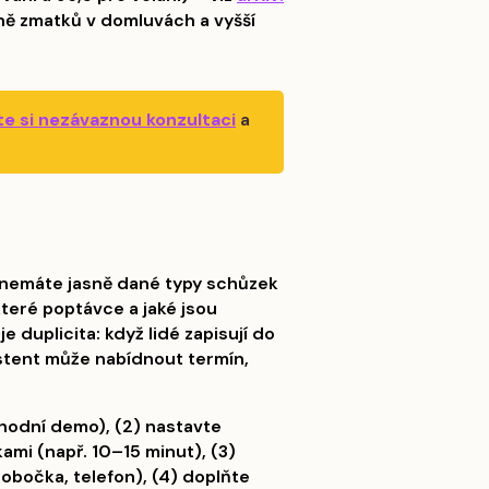
ně zmatků v domluvách a vyšší
e si nezávaznou konzultaci
a
ud nemáte jasně dané typy schůzek
které poptávce a jaké jsou
je duplicita: když lidé zapisují do
istent může nabídnout termín,
chodní demo), (2) nastavte
mi (např. 10–15 minut), (3)
obočka, telefon), (4) doplňte