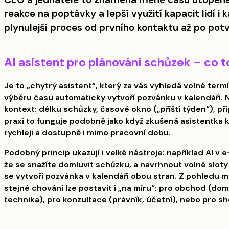
reakce na poptávky a lepší využití kapacit lidí 
plynulejší proces od prvního kontaktu až po pot
AI asistent pro plánování schůzek – co to
Je to „chytrý asistent“, který za vás vyhledá volné termí
výběru času automaticky vytvoří pozvánku v kalendáři. Ne
kontext: délku schůzky, časové okno („příští týden“), př
praxi to funguje podobně jako když zkušená asistentka 
rychleji a dostupně i mimo pracovní dobu.
Podobný princip ukazují i velké nástroje: například AI v 
že se snažíte domluvit schůzku, a navrhnout volné sloty
se vytvoří pozvánka v kalendáři obou stran. Z pohledu mal
stejné chování lze postavit i „na míru“: pro obchod (do
technika), pro konzultace (právník, účetní), nebo pro 