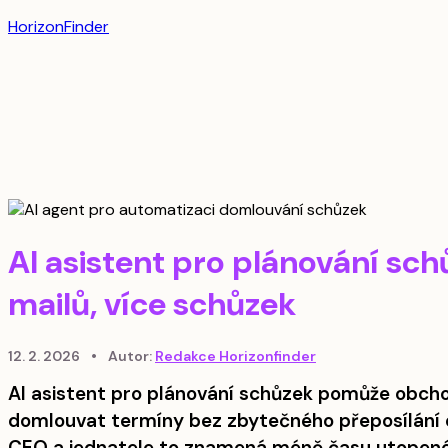
HorizonFinder
AI asistent pro plánování sc
mailů, více schůzek
12. 2. 2026
•
Autor:
Redakce Horizonfinder
AI asistent pro plánování schůzek pomůže obc
domlouvat termíny bez zbytečného přeposílání e
CEO a jednatele to znamená méně času utopenéh