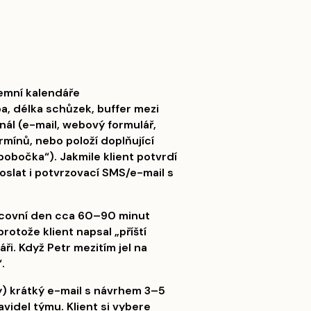
remní kalendáře
a, délka schůzek, buffer mezi
nál (e-mail, webový formulář,
rmínů, nebo položí doplňující
pobočka“). Jakmile klient potvrdí
oslat i potvrzovací SMS/e-mail s
acovní den cca 60–90 minut
otože klient napsal „příští
ři. Když Petr mezitím jel na
.
) krátký e-mail s návrhem 3–5
videl týmu. Klient si vybere