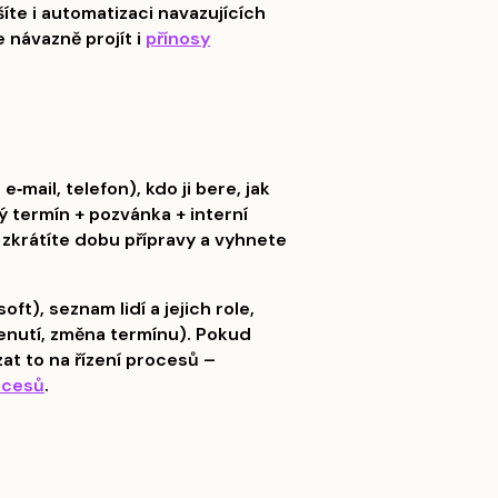
te i automatizaci navazujících
 návazně projít i
přínosy
ail, telefon), kdo ji bere, jak
 termín + pozvánka + interní
m zkrátíte dobu přípravy a vyhnete
ft), seznam lidí a jejich role,
menutí, změna termínu). Pokud
zat to na řízení procesů –
ocesů
.