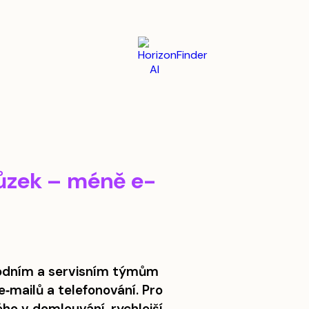
hůzek – méně e-
hodním a servisním týmům
‑mailů a telefonování. Pro
o v domlouvání, rychlejší