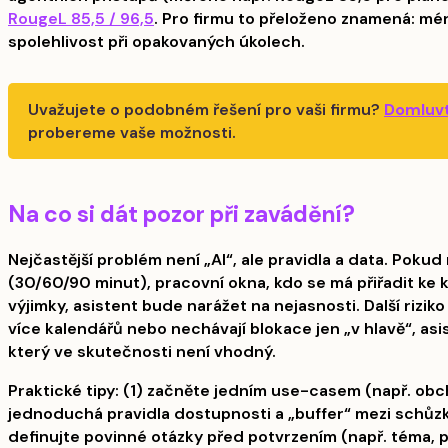
RougeL 85,5 / 96,5
. Pro firmu to přeloženo znamená: mé
spolehlivost při opakovaných úkolech.
Uvažujete o podobném řešení pro vaši firmu?
Domluvt
probereme vaše možnosti.
Na co si dát pozor při zavádění?
Nejčastější problém není „AI“, ale pravidla a data. Pok
(30/60/90 minut), pracovní okna, kdo se má přiřadit ke 
výjimky, asistent bude narážet na nejasnosti. Další riziko 
více kalendářů nebo nechávají blokace jen „v hlavě“, as
který ve skutečnosti není vhodný.
Praktické tipy: (1) začněte jedním use-casem (např. ob
jednoduchá pravidla dostupnosti a „buffer“ mezi schůzka
definujte povinné otázky před potvrzením (např. téma, p