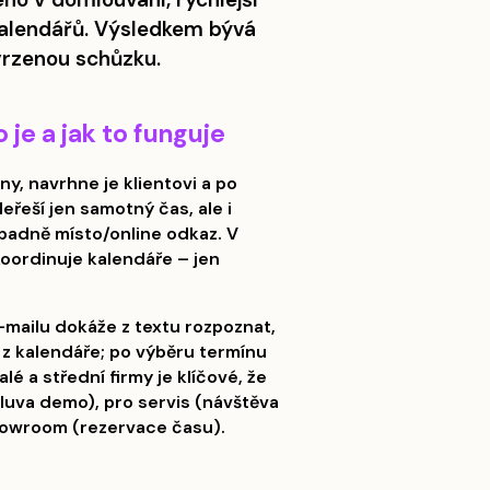
i kalendářů. Výsledkem bývá
vrzenou schůzku.
 je a jak to funguje
ny, navrhne je klientovi a po
řeší jen samotný čas, ale i
ípadně místo/online odkaz. V
koordinuje kalendáře – jen
e-mailu dokáže z textu rozpoznat,
 z kalendáře; po výběru termínu
é a střední firmy je klíčové, že
mluva demo), pro servis (návštěva
showroom (rezervace času).