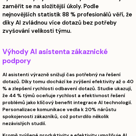
zaměřit se na složitější úkoly. Podle
nejnovějších statistik 88 % profesionálů věří, že
díky AI zvládnou více dotazů bez potřeby
zvyšování velikosti týmu.
Výhody AI asistenta zákaznické
podpory
AI asistenti výrazně snižují čas potřebný na řešení
dotazů. Díky tomu dochází ke zvýšení efektivity až o 40
% a zlepšení rychlosti odbavení dotazů. Studie ukazují,
že 44 % týmů oceňuje rychlost a efektivnost řešení
problémů jako klíčový benefit integrace AI technologií.
Personalizace komunikace vedla k 20% nárůstu
spokojenosti zákazníků, což potvrdilo několik
nezávislých studií.
Kromě zvýšené produktivity a efektivity umožňuje AI