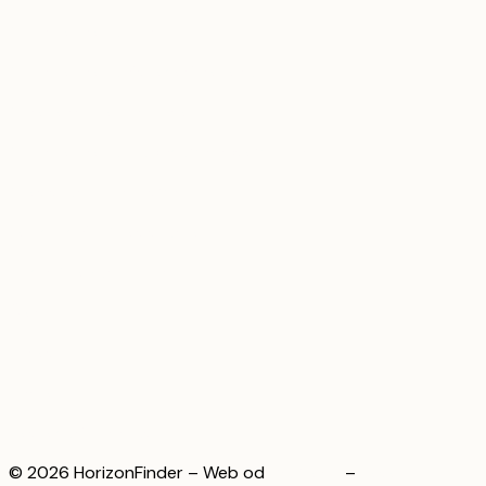
Automatizace pro firmy
Automatizace získávání zakázek
AI zákaznická podpora
Automatizace webového obsahu pro firmy
AI asistent pro E-shop
Jak vytvořit AI asistenta
Vývoj AI agentů pro firmy
Články
O nás
Kontakt
Nastavení cookies
© 2026 HorizonFinder – Web od
WeBrand
–
Zásady