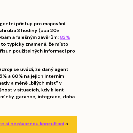
agentní přístup pro mapování
 zhruba 3 hodiny
(cca
20×
hybám a falešným závěrům:
83%
u to typicky znamená, že místo
řísun použitelných informací pro
 zdroji se uvádí, že daný agent
5%
a
60%
na jejich interním
tiv a méně „bílých míst“ v
ost v situacích, kdy klient
dmínky, garance, integrace, doba
e si nezávaznou konzultaci
a