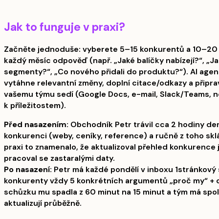
Jak to funguje v praxi?
Začněte jednoduše: vyberete 5–15 konkurentů a 10–20 
každý měsíc odpověď (např. „Jaké balíčky nabízejí?“, „Jak
segmenty?“, „Co nového přidali do produktu?“). AI agent
vytáhne relevantní změny, doplní citace/odkazy a připra
vašemu týmu sedí (Google Docs, e-mail, Slack/Teams, 
k příležitostem).
Před nasazením:
Obchodník Petr trávil cca 2 hodiny de
konkurenci (weby, ceníky, reference) a ručně z toho sk
praxi to znamenalo, že aktualizoval přehled konkurence 
pracoval se zastaralými daty.
Po nasazení:
Petr má každé pondělí v inboxu 1stránkový 
konkurenty vždy 5 konkrétních argumentů „proč my“ + o
schůzku mu spadla z 60 minut na 15 minut a tým má spol
aktualizují průběžně.