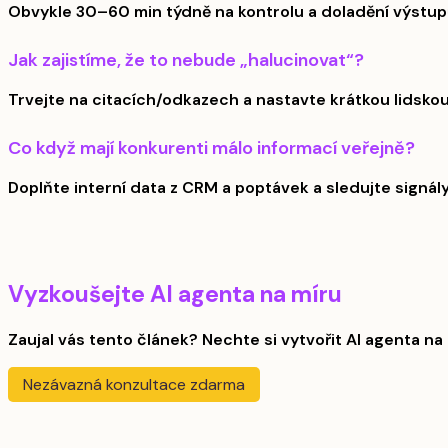
Obvykle 30–60 min týdně na kontrolu a doladění výstup
Jak zajistíme, že to nebude „halucinovat“?
Trvejte na citacích/odkazech a nastavte krátkou lidskou
Co když mají konkurenti málo informací veřejně?
Doplňte interní data z CRM a poptávek a sledujte signál
Vyzkoušejte AI agenta na míru
Zaujal vás tento článek? Nechte si vytvořit AI agenta na 
Nezávazná konzultace zdarma