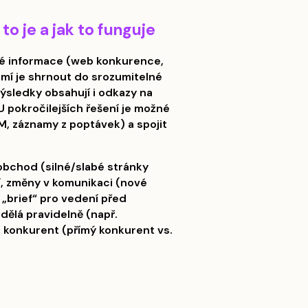
to je a jak to funguje
jné informace (web konkurence,
 umí je shrnout do srozumitelné
výsledky obsahují i odkazy na
 U pokročilejších řešení je možné
RM, záznamy z poptávek) a spojit
 obchod (silné/slabé stránky
, změny v komunikaci (nové
ý „brief“ pro vedení před
 dělá pravidelně (např.
s konkurent (přímý konkurent vs.