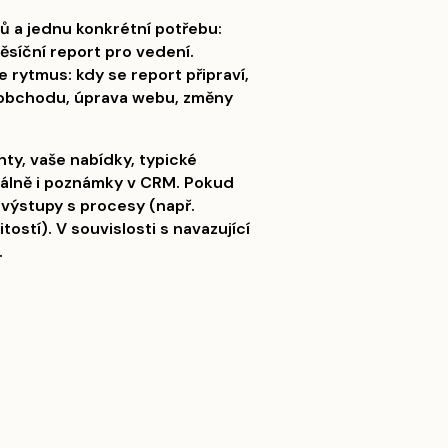
ů a jednu konkrétní potřebu:
síční report pro vedení.
 rytmus: kdy se report připraví,
v obchodu, úprava webu, změny
nty, vaše nabídky, typické
eálně i poznámky v CRM. Pokud
 výstupy s procesy (např.
tostí). V souvislosti s navazující
.