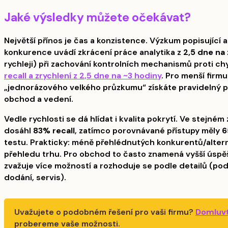
Jaké výsledky můžete očekávat?
Největší přínos je čas a konzistence. Výzkum popisující 
konkurence uvádí zkrácení práce analytika z
2,5 dne na
rychleji) při zachování kontrolních mechanismů proti c
recall a zrychlení z 2,5 dne na ~3 hodiny
. Pro menší firm
„jednorázového velkého průzkumu“ získáte pravidelný p
obchod a vedení.
Vedle rychlosti se dá hlídat i kvalita pokrytí. Ve stejném
dosáhl
83% recall
, zatímco porovnávané přístupy měly
6
testu. Prakticky: méně přehlédnutých konkurentů/alterna
přehledu trhu. Pro obchod to často znamená vyšší úspěšn
zvažuje více možností a rozhoduje se podle detailů (po
dodání, servis).
Uvažujete o podobném řešení pro vaši firmu?
Domluvt
probereme vaše možnosti.