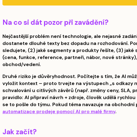
Na co si dát pozor při zavádění?
Nejčastější problém není technologie, ale nejasné zadání.
dostanete dlouhé texty bez dopadu na rozhodování. Pomá
sledujete, (2) jaké segmenty a produkty řešíte, (3) jaké 
(cena, funkce, reference, partneři, nábor, nové stránky)
obchod/vedení.
Druhé riziko je důvěryhodnost. Počítejte s tím, že AI mů
vyložit kontext – proto trvejte na výstupech „s odkazy
schvalování u citlivých závěrů (např. změny ceny, SLA, pr
pravidlo: AI připraví návrh + zdroje, člověk udělá rychlo
se to pošle do týmu. Pokud téma navazuje na obchodní 
automatizace prodeje pomocí AI pro malé firmy
.
Jak začít?