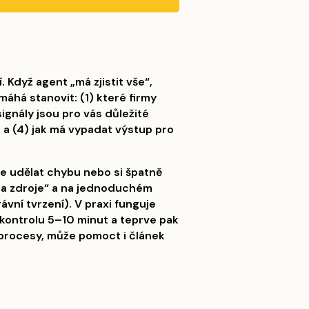
 Když agent „má zjistit vše“,
há stanovit: (1) které firmy
signály jsou pro vás důležité
, a (4) jak má vypadat výstup pro
že udělat chybu nebo si špatně
 na zdroje“ a na jednoduchém
ávní tvrzení). V praxi funguje
u kontrolu 5–10 minut a teprve pak
procesy, může pomoct i článek