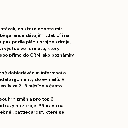
otázek, na které chcete mít
é garance dávají?“, „Jak cílí na
 pak podle plánu projde zdroje,
ví výstup ve formátu, který
nebo přímo do CRM jako poznámky
nně dohledáváním informací o
ládal argumenty do e-mailů. V
jen 1× za 2–3 měsíce a často
souhrn změn a pro top 3
dkazy na zdroje. Příprava na
ečné „battlecards“, které se