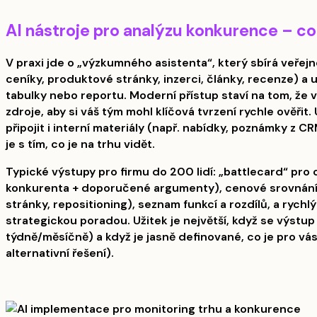
AI nástroje pro analýzu konkurence – co 
V praxi jde o „výzkumného asistenta“, který sbírá veře
ceníky, produktové stránky, inzerci, články, recenze) a
tabulky nebo reportu. Moderní přístup staví na tom, že 
zdroje, aby si váš tým mohl klíčová tvrzení rychle ověřit.
připojit i interní materiály (např. nabídky, poznámky z C
je s tím, co je na trhu vidět.
Typické výstupy pro firmu do 200 lidí: „battlecard“ pro
konkurenta + doporučené argumenty), cenové srovnání
stránky, repositioning), seznam funkcí a rozdílů, a rychl
strategickou poradou. Užitek je největší, když se výstup
týdně/měsíčně) a když je jasně definované, co je pro vá
alternativní řešení).