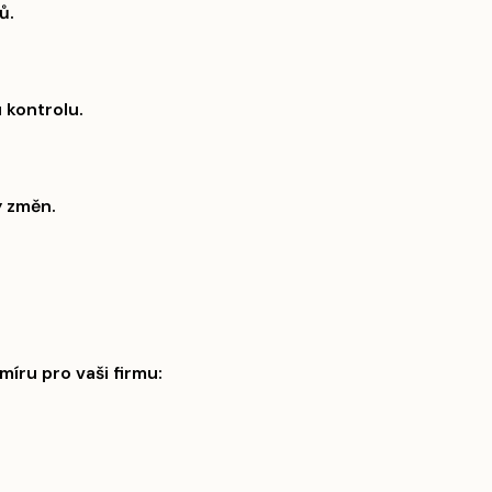
ů.
 kontrolu.
y změn.
míru pro vaši firmu: