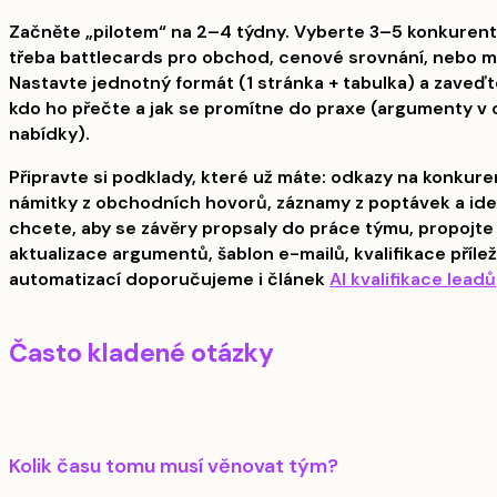
Začněte „pilotem“ na 2–4 týdny. Vyberte 3–5 konkurent
třeba battlecards pro obchod, cenové srovnání, nebo mě
Nastavte jednotný formát (1 stránka + tabulka) a zaveďte
kdo ho přečte a jak se promítne do praxe (argumenty 
nabídky).
Připravte si podklady, které už máte: odkazy na konkure
námitky z obchodních hovorů, záznamy z poptávek a id
chcete, aby se závěry propsaly do práce týmu, propojte
aktualizace argumentů, šablon e-mailů, kvalifikace příleži
automatizací doporučujeme i článek
AI kvalifikace leadů
Často kladené otázky
Kolik času tomu musí věnovat tým?