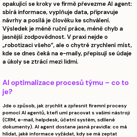
opakující se kroky ve firmě převezme AI agent:
sbírá informace, vyplňuje data, připravuje
návrhy a posílá je člověku ke schválení.
Výsledek je méně ruční práce, méně chyb a
jasnější zodpovědnost. V praxi nejde o
„robotizaci všeho“, ale o chytré zrychlení míst,
kde se dnes čeká na e-maily, přepisují se údaje
a úkoly se ztrácí mezi lidmi.
AI optimalizace procesů týmu – co to
je?
Jde o způsob, jak zrychlit a zpřesnit firemní procesy
pomocí AI agentů, kteří umí pracovat s vašimi nástroji
(CRM, e-mail, helpdesk, účetní systém, sdílené
dokumenty). AI agent dostane jasná pravidla: co má
hlídat, jaké informace vyžádat, kdy se má zeptat