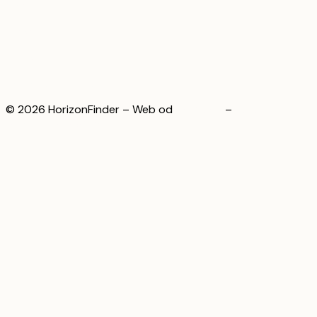
Články
O nás
Kontakt
Nastavení cookies
© 2026 HorizonFinder – Web od
WeBrand
–
Zásady
ochrany osobních údajů