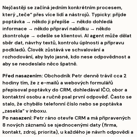
Nejčastěji se začíná jedním konkrétním procesem,
který „teče“ přes více lidí a nástrojů. Typicky: přijde
poptávka → někdo ji přepíše → někdo dohledá
informace → někdo připraví nabídku → někdo
zkontroluje → odešle se klientovi. AI agent může dělat
sběr dat, návrhy textů, kontrolu úplnosti a přípravu
podkladů. Člověk zůstává ve schvalování a
rozhodování, aby bylo jasné, kdo nese odpovědnost a
aby se neodeslalo něco špatně.
Před nasazením:
Obchodník Petr denně trávil cca 2
hodiny tím, že z e-mailů a webových formulářů
přepisoval poptávky do CRM, dohledával IČO, obor a
kontaktní osobu a ručně psal první odpověď. Často se
stalo, že chybělo telefonní číslo nebo se poptávka
„zasekla“ v inboxu.
Po nasazení:
Petr ráno otevře CRM a má připravených
8 nových záznamů se sjednocenými daty (firma,
kontakt, zdroj, priorita), u každého je návrh odpovědi a