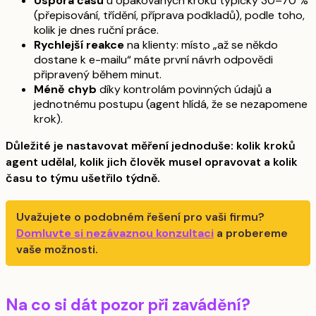
Úspora času
u opakovaných kroků typicky 30–70 %
(přepisování, třídění, příprava podkladů), podle toho,
kolik je dnes ruční práce.
Rychlejší reakce
na klienty: místo „až se někdo
dostane k e-mailu“ máte první návrh odpovědi
připravený během minut.
Méně chyb
díky kontrolám povinných údajů a
jednotnému postupu (agent hlídá, že se nezapomene
krok).
Důležité je nastavovat měření jednoduše: kolik kroků
agent udělal, kolik jich člověk musel opravovat a kolik
času to týmu ušetřilo týdně.
Uvažujete o podobném řešení pro vaši firmu?
Domluvte si nezávaznou konzultaci
a probereme
vaše možnosti.
Na co si dát pozor při zavádění?