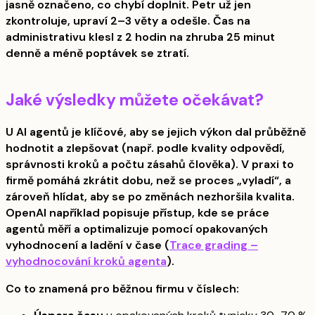
jasně označeno, co chybí doplnit. Petr už jen
zkontroluje, upraví 2–3 věty a odešle. Čas na
administrativu klesl z 2 hodin na zhruba 25 minut
denně a méně poptávek se ztratí.
Jaké výsledky můžete očekávat?
U AI agentů je klíčové, aby se jejich výkon dal průběžně
hodnotit a zlepšovat (např. podle kvality odpovědí,
správnosti kroků a počtu zásahů člověka). V praxi to
firmě pomáhá zkrátit dobu, než se proces „vyladí“, a
zároveň hlídat, aby se po změnách nezhoršila kvalita.
OpenAI například popisuje přístup, kde se práce
agentů měří a optimalizuje pomocí opakovaných
vyhodnocení a ladění v čase (
Trace grading –
vyhodnocování kroků agenta
).
Co to znamená pro běžnou firmu v číslech: