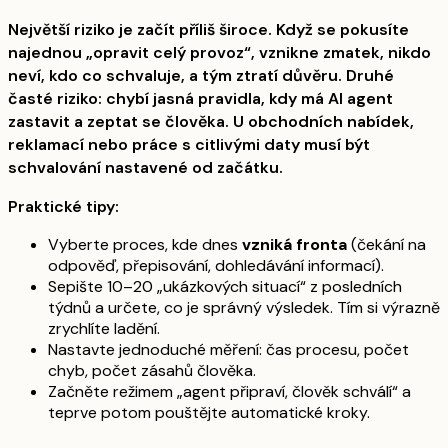
Největší riziko je začít příliš široce. Když se pokusíte
najednou „opravit celý provoz“, vznikne zmatek, nikdo
neví, kdo co schvaluje, a tým ztratí důvěru. Druhé
časté riziko: chybí jasná pravidla, kdy má AI agent
zastavit a zeptat se člověka. U obchodních nabídek,
reklamací nebo práce s citlivými daty musí být
schvalování nastavené od začátku.
Praktické tipy:
Vyberte proces, kde dnes
vzniká fronta
(čekání na
odpověď, přepisování, dohledávání informací).
Sepište 10–20 „ukázkových situací“ z posledních
týdnů a určete, co je správný výsledek. Tím si výrazně
zrychlíte ladění.
Nastavte jednoduché měření: čas procesu, počet
chyb, počet zásahů člověka.
Začněte režimem „agent připraví, člověk schválí“ a
teprve potom pouštějte automatické kroky.