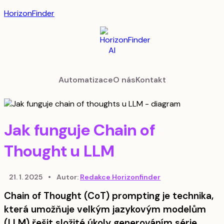
HorizonFinder
Automatizace
O nás
Kontakt
Jak funguje Chain of
Thought u LLM
21. 1. 2025
•
Autor:
Redakce Horizonfinder
Chain of Thought (CoT) prompting je technika,
která umožňuje velkým jazykovým modelům
(LLM) řešit složité úkoly generováním série