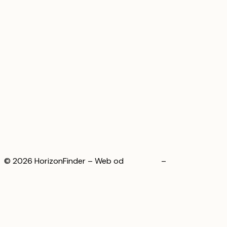
Automatizace webového obsahu pro firmy
AI asistent pro E-shop
Jak vytvořit AI asistenta
Vývoj AI agentů pro firmy
Články
O nás
Kontakt
Nastavení cookies
© 2026 HorizonFinder – Web od
WeBrand
–
Zásady
ochrany osobních údajů