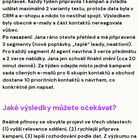
poptávek. Každý týden připravila 1 kampaň a zvládla
udělat maximálně 2 varianty textu, protože data byla v
CRM a e-shopu a nikdo to nestíhal spojit. Výsledkem
byly obecné e-maily a část kontaktů nereagovala
vůbec.
Po nasazení:
Jana ráno otevře přehled a má připravené
3 segmenty (nové poptávky, „teplé“ leady, neaktivní).
Pro každý segment AI agent navrhne 3 verze předmětu
a 2 verze nabídky. Jana jen schválí finální znění (cca 20
minut denně). Za týden odejde místo jedné kampaně
sada cílených e-mailů pro 6 skupin kontaktů a obchod
dostane 10 prioritních kontaktů s návrhem, co
konkrétně jim napsat.
Jaké výsledky můžete očekávat?
Reálné přínosy se obvykle projeví ve třech oblastech:
(1) vyšší relevance sdělení, (2) rychlejší příprava
kampaní, (3) lepší rozhodování podle dat. Z výzkumu na