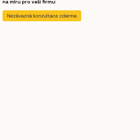
na míru pro vaši firmu:
Nezávazná konzultace zdarma
Automatizace pro firmy
Automatizace získávání zakázek
AI zákaznická podpora
Automatizace webového obsahu pro firmy
AI asistent pro E-shop
Jak vytvořit AI asistenta
Vývoj AI agentů pro firmy