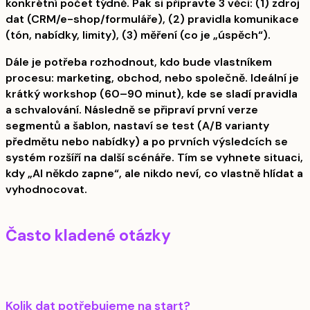
konkrétní počet týdně. Pak si připravte 3 věci: (1) zdroj
dat (CRM/e-shop/formuláře), (2) pravidla komunikace
(tón, nabídky, limity), (3) měření (co je „úspěch“).
Dále je potřeba rozhodnout, kdo bude vlastníkem
procesu: marketing, obchod, nebo společně. Ideální je
krátký workshop (60–90 minut), kde se sladí pravidla
a schvalování. Následně se připraví první verze
segmentů a šablon, nastaví se test (A/B varianty
předmětu nebo nabídky) a po prvních výsledcích se
systém rozšíří na další scénáře. Tím se vyhnete situaci,
kdy „AI někdo zapne“, ale nikdo neví, co vlastně hlídat a
vyhodnocovat.
Často kladené otázky
Kolik dat potřebujeme na start?