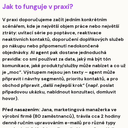
Jak to funguje v praxi?
V praxi doporučujeme začít jedním konkrétním
scénářem, kde je největší objem práce nebo největší
ztráty: uvítací série po poptávce, reaktivace
neaktivních kontaktů, doporučení doplňkových služeb
po nákupu nebo připomenutí nedokončené
objednávky. AI agent pak dostane jednoduchá
pravidla: co smí používat za data, jaký má být tón
komunikace, jaké produkty/služby může nabízet a co už
je „moc“. Výstupem nejsou jen texty – agent může
připravit i návrhy segmentů, prioritu kontaktů, a pro
obchod připravit „další nejlepší krok“ (např. poslat
případovou ukázku, nabídnout konzultaci, domluvit
hovor).
Před nasazením:
Jana, marketingová manažerka ve
výrobní firmě (80 zaměstnanců), trávila cca 2 hodiny
denně ručním upravováním e-mailů pro různé typy