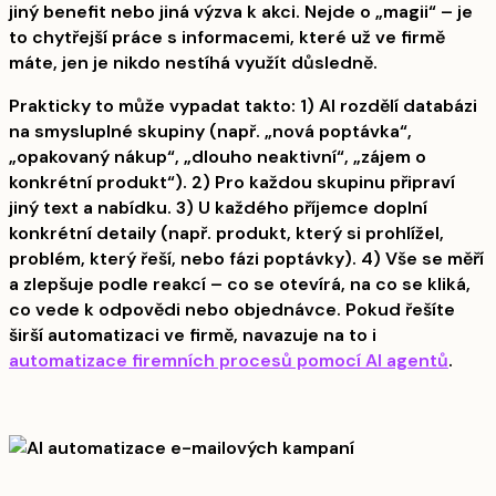
jiný benefit nebo jiná výzva k akci. Nejde o „magii“ – je
to chytřejší práce s informacemi, které už ve firmě
máte, jen je nikdo nestíhá využít důsledně.
Prakticky to může vypadat takto: 1) AI rozdělí databázi
na smysluplné skupiny (např. „nová poptávka“,
„opakovaný nákup“, „dlouho neaktivní“, „zájem o
konkrétní produkt“). 2) Pro každou skupinu připraví
jiný text a nabídku. 3) U každého příjemce doplní
konkrétní detaily (např. produkt, který si prohlížel,
problém, který řeší, nebo fázi poptávky). 4) Vše se měří
a zlepšuje podle reakcí – co se otevírá, na co se kliká,
co vede k odpovědi nebo objednávce. Pokud řešíte
širší automatizaci ve firmě, navazuje na to i
automatizace firemních procesů pomocí AI agentů
.