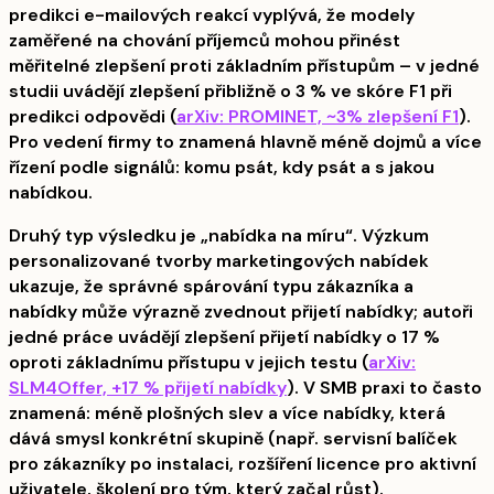
predikci e-mailových reakcí vyplývá, že modely
zaměřené na chování příjemců mohou přinést
měřitelné zlepšení proti základním přístupům – v jedné
studii uvádějí zlepšení přibližně o 3 % ve skóre F1 při
predikci odpovědi (
arXiv: PROMINET, ~3% zlepšení F1
).
Pro vedení firmy to znamená hlavně méně dojmů a více
řízení podle signálů: komu psát, kdy psát a s jakou
nabídkou.
Druhý typ výsledku je „nabídka na míru“. Výzkum
personalizované tvorby marketingových nabídek
ukazuje, že správné spárování typu zákazníka a
nabídky může výrazně zvednout přijetí nabídky; autoři
jedné práce uvádějí zlepšení přijetí nabídky o 17 %
oproti základnímu přístupu v jejich testu (
arXiv:
SLM4Offer, +17 % přijetí nabídky
). V SMB praxi to často
znamená: méně plošných slev a více nabídky, která
dává smysl konkrétní skupině (např. servisní balíček
pro zákazníky po instalaci, rozšíření licence pro aktivní
uživatele, školení pro tým, který začal růst).