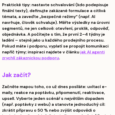
Praktické tipy: nastavte schvalování (kdo podepisuje
finální texty), definujte zakázané formulace a citlivá
témata, a zaveďte „bezpečné režimy“ (např. AI
navrhuje, člověk schvaluje). Měřte výsledky na úrovni
segmentů, ne jen celkově: otevření, proklik, odpověď,
objednávka. A počítejte s tím, že první 2–4 týdny je
ladění – stejně jako u každého prodejního procesu.
Pokud máte i podporu, vyplatí se propojit komunikaci
napříč týmy; inspiraci najdete v článku
jak AI agenti
zrychlí zákaznickou podporu
.
Jak začít?
Začněte mapou toho, co už dnes posíláte: uvítací e-
maily, reakce na poptávku, připomenutí, reaktivace,
upsell. Vyberte jeden scénář s největším dopadem
(např. poptávky z webu) a stanovte jednoduchý cíl:
zkrátit přípravu o 50 % nebo zvýšit odpovědi o