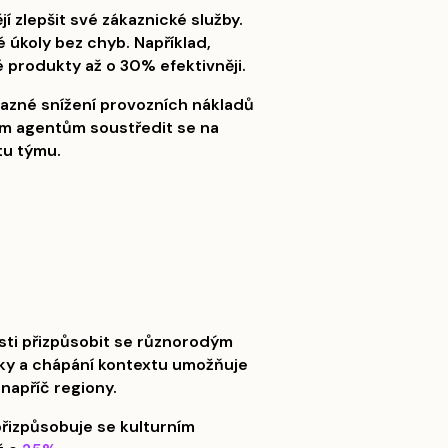
jí zlepšit své zákaznické služby.
é úkoly bez chyb. Například,
 produkty až o 30% efektivněji.
razné snížení provozních nákladů
kým agentům soustředit se na
tu týmu.
sti přizpůsobit se různorodým
ky a chápání kontextu umožňuje
napříč regiony.
přizpůsobuje se kulturním