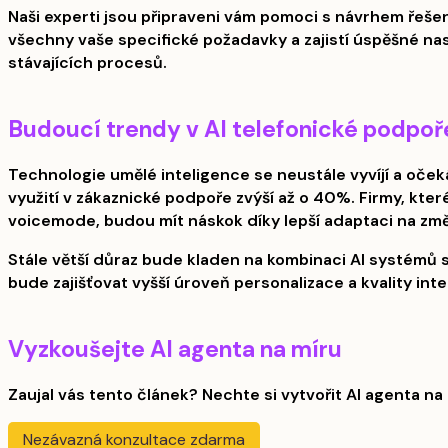
Naši experti jsou připraveni vám pomoci s návrhem řešen
všechny vaše specifické požadavky a zajistí úspěšné nas
stávajících procesů.
Budoucí trendy v AI telefonické podpoř
Technologie umělé inteligence se neustále vyvíjí a oček
využití v zákaznické podpoře zvýší až o 40%. Firmy, kte
voicemode, budou mít náskok díky lepší adaptaci na zm
Stále větší důraz bude kladen na kombinaci AI systémů 
bude zajišťovat vyšší úroveň personalizace a kvality inte
Vyzkoušejte AI agenta na míru
Zaujal vás tento článek? Nechte si vytvořit AI agenta na 
Nezávazná konzultace zdarma