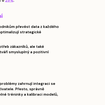
ž o
25%
.
ní
podnikům převést data z každého
timalizují strategické
třeb zákazníků, ale také
tváří smysluplný a pozitivní
problémy zahrnují integraci se
ivatele. Přesto, správně
né tréninky a kalibraci modelů,