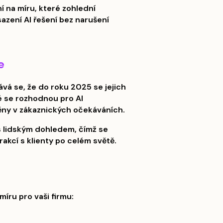
í na míru, které zohlední
azení AI řešení bez narušení
e
ává se, že do roku 2025 se jejich
ré se rozhodnou pro AI
ěny v zákaznických očekáváních.
s lidským dohledem, čímž se
rakcí s klienty po celém světě.
míru pro vaši firmu: