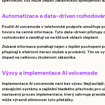
specifikům, což může zlepšit zákaznickou spokojenost a
Automatizace a data-driven rozhodová
Použití AI voicemode v telefonické podpoře umožňuje 
hovoru na cenné informace. Tyto data-driven přístupy op
rozhodování a zaměřují se na klíčové oblasti zlepšení.
Získané informace pomáhají nejen v lepším pochopení po
přispívají k efektivní iteraci služeb a produktů. Tím se vy
dopad na celkovou zkušenost zákazníka.
Výzvy a implementace AI voicemode
Implementace AI voicemode není bez výzev. Nejčastější 
stávajícími systémy a zajištění hladkého přechodu pro už
nastavený proces implementace, který zahrnuje pravidel
může výrazně eliminovat tyto překážky.