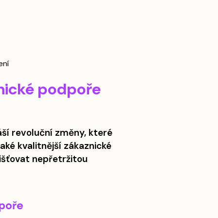
onické podpoře
áší revoluční změny, které
aké kvalitnější zákaznické
jišťovat nepřetržitou
dpoře