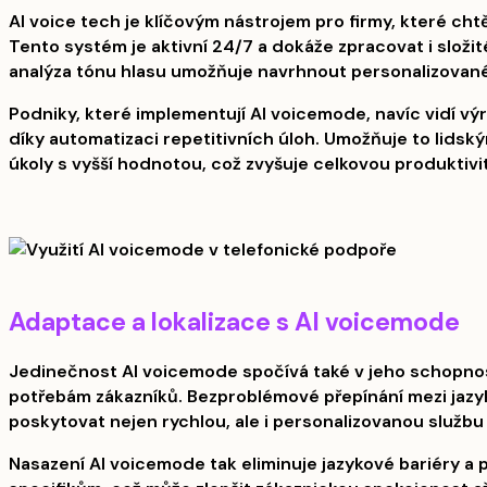
AI voice tech je klíčovým nástrojem pro firmy, které chtě
Tento systém je aktivní 24/7 a dokáže zpracovat i složit
analýza tónu hlasu umožňuje navrhnout personalizované
Podniky, které implementují AI voicemode, navíc vidí vý
díky automatizaci repetitivních úloh. Umožňuje to lids
úkoly s vyšší hodnotou, což zvyšuje celkovou produktivi
Adaptace a lokalizace s AI voicemode
Jedinečnost AI voicemode spočívá také v jeho schopno
potřebám zákazníků. Bezproblémové přepínání mezi jazy
poskytovat nejen rychlou, ale i personalizovanou službu 
Nasazení AI voicemode tak eliminuje jazykové bariéry a 